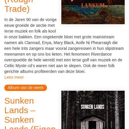
Trade)
In de Jaren 90 van de vorige
eeuw groeide de sectie met
Ierse muziek en folk als kool
in onze bakken. Een ongekende bloei met grote mainstream
namen als Clannad, Enya, Mary Black, Aoife Ni Phearraigh die
een hele trits zangers maar vooral zangeressen in hun slipstream
meenamen en op ons los lieten. Het fenomeen Riverdance
overspoelde de hele wereld met een Ierse golf van muziek en de
Celtic Myste cd’s waren niet aan te slepen. Ook de meer folk
gerichte albums profiteerden van deze bloei.
Lees meer
Album van de week
Sunken
Lands –
Sunken