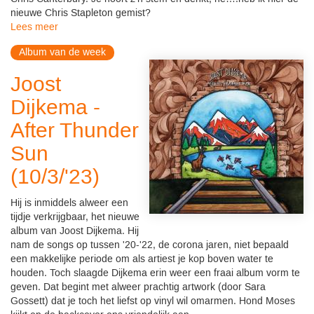
nieuwe Chris Stapleton gemist?
Lees meer
Album van de week
Joost
Dijkema -
After Thunder
Sun
(10/3/'23)
Hij is inmiddels alweer een
tijdje verkrijgbaar, het nieuwe
album van Joost Dijkema. Hij
nam de songs op tussen '20-'22, de corona jaren, niet bepaald
een makkelijke periode om als artiest je kop boven water te
houden. Toch slaagde Dijkema erin weer een fraai album vorm te
geven. Dat begint met alweer prachtig artwork (door Sara
Gossett) dat je toch het liefst op vinyl wil omarmen. Hond Moses