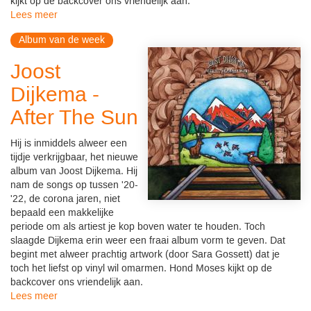
kijkt op de backcover ons vriendelijk aan.
Lees meer
Album van de week
Joost
Dijkema -
After The Sun
Hij is inmiddels alweer een
tijdje verkrijgbaar, het nieuwe
album van Joost Dijkema. Hij
nam de songs op tussen '20-
'22, de corona jaren, niet
bepaald een makkelijke
periode om als artiest je kop boven water te houden. Toch
slaagde Dijkema erin weer een fraai album vorm te geven. Dat
begint met alweer prachtig artwork (door Sara Gossett) dat je
toch het liefst op vinyl wil omarmen. Hond Moses kijkt op de
backcover ons vriendelijk aan.
Lees meer