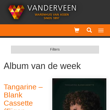
Toggl
navig
Filters
Album van de week
Tangarine –
Blank
Cassette