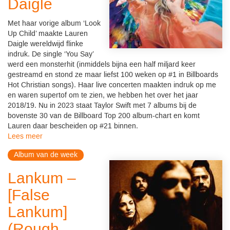
Daigle
Met haar vorige album ‘Look
Up Child’ maakte Lauren
Daigle wereldwijd flinke
indruk. De single ‘You Say’
werd een monsterhit (inmiddels bijna een half miljard keer
gestreamd en stond ze maar liefst 100 weken op #1 in Billboards
Hot Christian songs). Haar live concerten maakten indruk op me
en waren supertof om te zien, we hebben het over het jaar
2018/19. Nu in 2023 staat Taylor Swift met 7 albums bij de
bovenste 30 van de Billboard Top 200 album-chart en komt
Lauren daar bescheiden op #21 binnen.
Lees meer
Album van de week
Lankum –
[False
Lankum]
(Rough