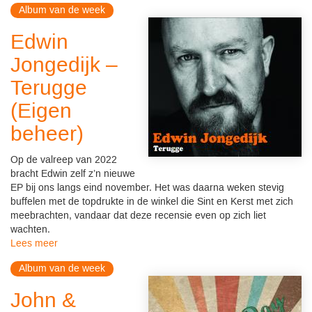
Album van de week
Edwin
Jongedijk –
Terugge
(Eigen
beheer)
Op de valreep van 2022
bracht Edwin zelf z’n nieuwe
EP bij ons langs eind november. Het was daarna weken stevig
buffelen met de topdrukte in de winkel die Sint en Kerst met zich
meebrachten, vandaar dat deze recensie even op zich liet
wachten.
Lees meer
Album van de week
John &