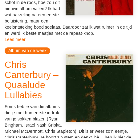
schot in de roos, hoe zou dit
nieuwe album vallen? Ik had
wat aarzeling na een eerste
beluistering, maar een
keelontsteking bood soelaas. Daardoor zat ik wat ruimer in de tijd
en werd ik beste maatjes met de repeat-knop.
Lees meer
Album van de week
Chris
Canterbury –
Quaalude
Lullabies
Soms heb je van die albums
die je met hun eerste indruk
van je sokken blazen (Ryan
Bingham, Israel Nash Gripka,
Michael McDermott, Chris Stapleton). Dit is er weer zo’n eentje,
Chris Canterbury. Je hoort z’n stem en denkt, hè….heb ik hier de