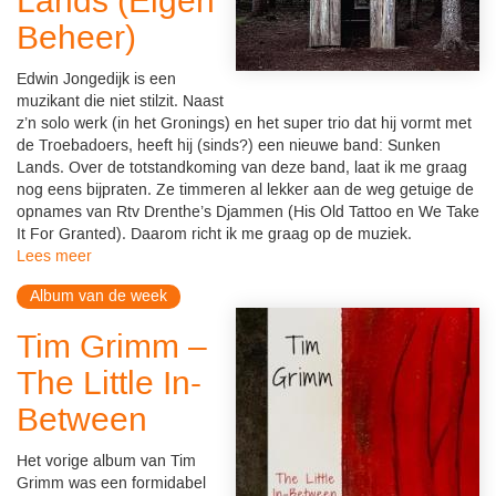
Lands (Eigen
Beheer)
Edwin Jongedijk is een
muzikant die niet stilzit. Naast
z’n solo werk (in het Gronings) en het super trio dat hij vormt met
de Troebadoers, heeft hij (sinds?) een nieuwe band: Sunken
Lands. Over de totstandkoming van deze band, laat ik me graag
nog eens bijpraten. Ze timmeren al lekker aan de weg getuige de
opnames van Rtv Drenthe’s Djammen (His Old Tattoo en We Take
It For Granted). Daarom richt ik me graag op de muziek.
Lees meer
Album van de week
Tim Grimm –
The Little In-
Between
Het vorige album van Tim
Grimm was een formidabel