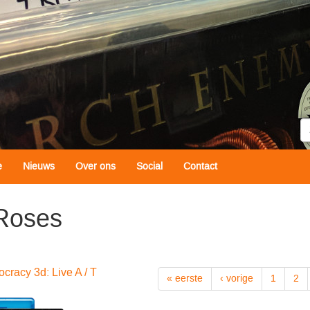
Z
e
Nieuws
Over ons
Social
Contact
Roses
cracy 3d: Live A / T
« eerste
‹ vorige
1
2