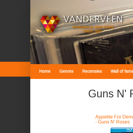
Home
Genres
Recensies
Wall of fam
Guns N' 
Appetite For Demo
- Guns N' Roses