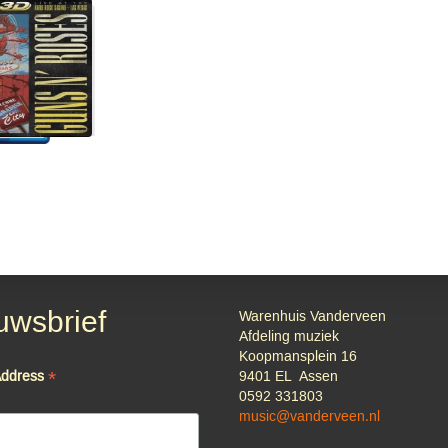
e
acy
uwsbrief
Warenhuis Vanderveen
Afdeling muziek
Koopmansplein 16
*
Address
9401 EL Assen
0592 331803
music@vanderveen.nl