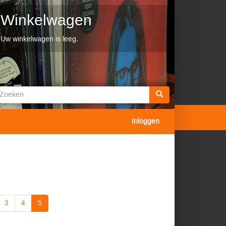
Winkelwagen
Uw winkelwagen is leeg.
Zoekveld
oeken
Inloggen
3
4
5