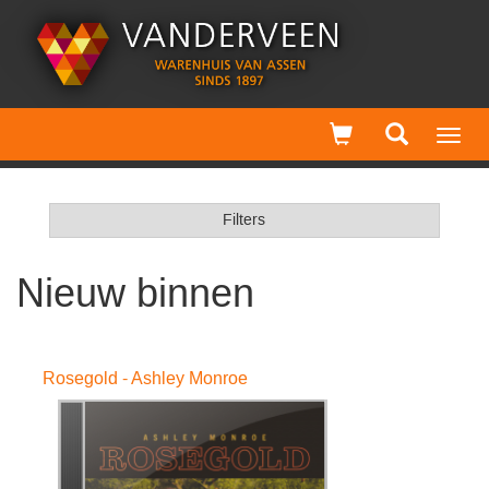
Toggl
navig
Filters
Nieuw binnen
Rosegold - Ashley Monroe