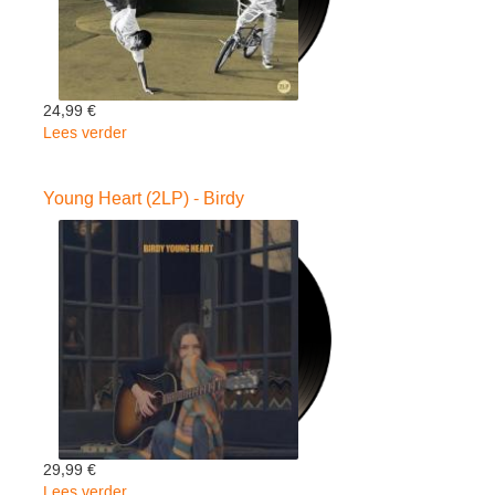
24,99 €
Lees verder
over
Old
School
Young Heart (2LP) - Birdy
Hip-
Hop
-
V/A
29,99 €
Lees verder
over