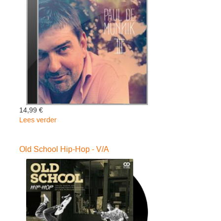
14,99 €
Lees verder
over
III
-
Old School Hip-Hop - V/A
Paul
De
Munnik