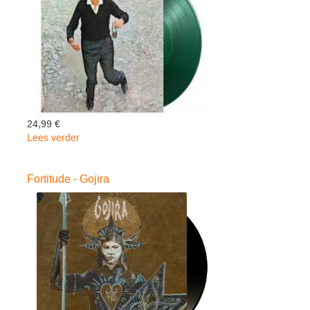
24,99 €
Lees verder
over
Simple
Man
Fortitude - Gojira
-
Cuby
&
Blizzards