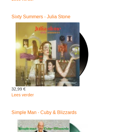
Young
Heart
Sixty Summers - Julia Stone
(2LP)
-
Birdy
32,99 €
Lees verder
over
Sixty
Summers
Simple Man - Cuby & Blizzards
-
Julia
Stone