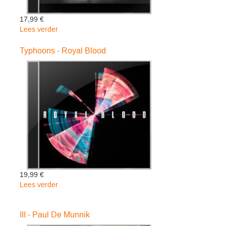
17,99 €
Lees verder
over
There
Used
Typhoons - Royal Blood
To
Be
Horses
Here
-
Amy
Speace
19,99 €
Lees verder
over
Typhoons
-
III - Paul De Munnik
Royal
Blood