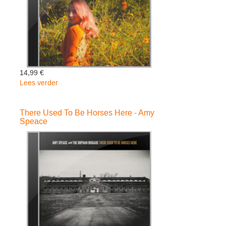
14,99 €
Lees verder
over
Rosegold
-
There Used To Be Horses Here - Amy
Ashley
Speace
Monroe