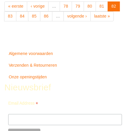
-
« eerste
‹ vorige
…
78
79
80
81
82
V/A
83
84
85
86
…
volgende ›
laatste »
Algemene voorwaarden
Verzenden & Retourneren
Onze openingstijden
Nieuwsbrief
*
Email Address