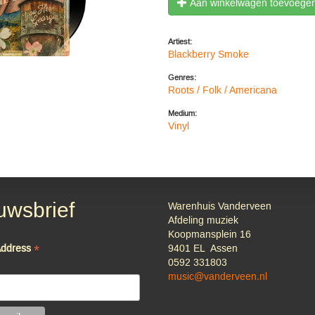
Aan winkelwagen toevoege
Artiest:
Blackberry Smoke
Genres:
Roots / Folk / Americana
Medium:
Vinyl
uwsbrief
Warenhuis Vanderveen
Afdeling muziek
Koopmansplein 16
*
Address
9401 EL Assen
0592 331803
music@vanderveen.nl