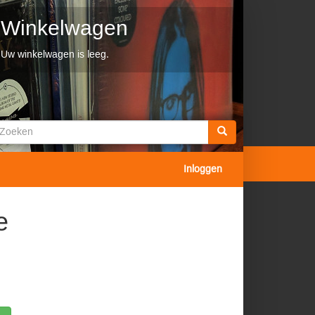
Winkelwagen
Uw winkelwagen is leeg.
Zoekveld
oeken
Inloggen
e