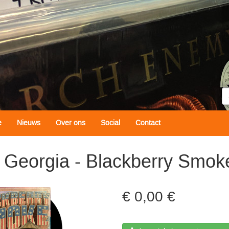
Z
e
Nieuws
Over ons
Social
Contact
 Georgia - Blackberry Smok
0,00 €