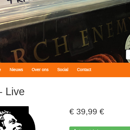
Z
e
Nieuws
Over ons
Social
Contact
- Live
39,99 €