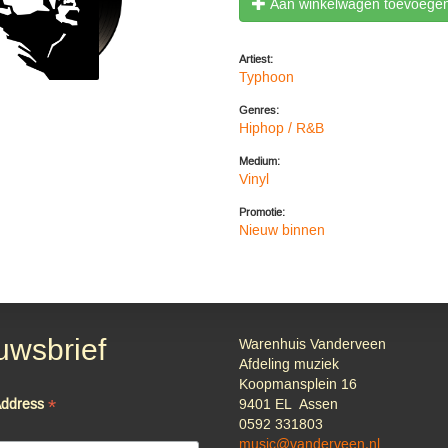
Aan winkelwagen toevoege
Artiest:
Typhoon
Genres:
Hiphop / R&B
Medium:
Vinyl
Promotie:
Nieuw binnen
uwsbrief
Warenhuis Vanderveen
Afdeling muziek
Koopmansplein 16
*
Address
9401 EL Assen
0592 331803
music@vanderveen.nl