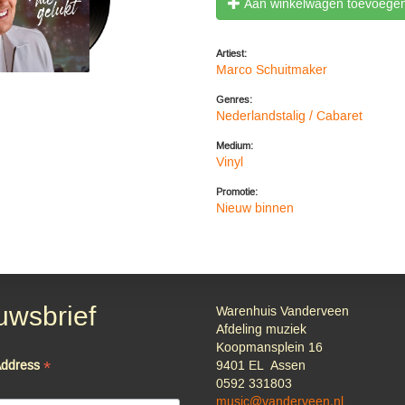
Aan winkelwagen toevoege
Artiest:
Marco Schuitmaker
Genres:
Nederlandstalig / Cabaret
Medium:
Vinyl
Promotie:
Nieuw binnen
uwsbrief
Warenhuis Vanderveen
Afdeling muziek
Koopmansplein 16
*
Address
9401 EL Assen
0592 331803
music@vanderveen.nl