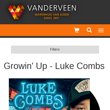
Toggl
navig
Filters
Growin' Up - Luke Combs