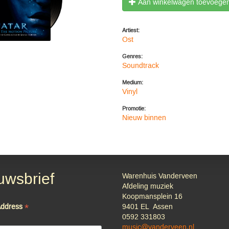
Aan winkelwagen toevoege
Artiest:
Ost
Genres:
Soundtrack
Medium:
Vinyl
Promotie:
Nieuw binnen
uwsbrief
Warenhuis Vanderveen
Afdeling muziek
Koopmansplein 16
*
Address
9401 EL Assen
0592 331803
music@vanderveen.nl