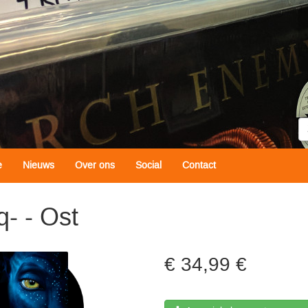
Z
e
Nieuws
Over ons
Social
Contact
q- - Ost
34,99 €