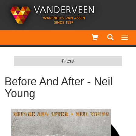
Toggl
navig
Filters
Before And After - Neil
Young