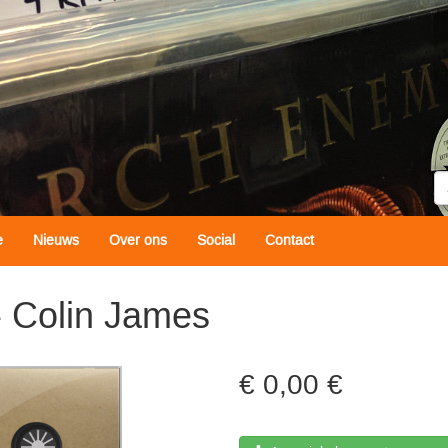
Z
e
Nieuws
Over ons
Social
Contact
- Colin James
0,00 €