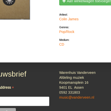
Aan winkelwagen toevoege
Artiest:
Colin James
Genres:
Pop/Rock
Medium:
CD
uwsbrief
Warenhuis Vanderveen
Afdeling muziek
Koopmansplein 16
*
Address
9401 EL Assen
0592 331803
music@vanderveen.nl