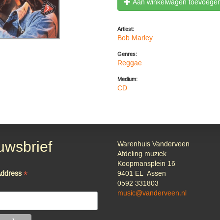
Aan winkelwagen toevoege
Artiest:
Bob Marley
Genres:
Reggae
Medium:
CD
uwsbrief
Warenhuis Vanderveen
Afdeling muziek
Koopmansplein 16
*
Address
9401 EL Assen
0592 331803
music@vanderveen.nl