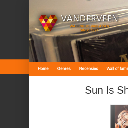
Home
Genres
Recensies
Wall of fam
Sun Is Sh