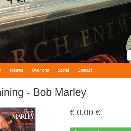
Z
e
Nieuws
Over ons
Social
Contact
ining - Bob Marley
0,00 €