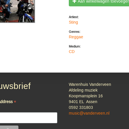
Aan winkelwagen toevoege
Artiest:
Sting
Genres:
Reggae
Medium:
CD
uwsbrief
Warenhuis Vanderveen
Afdeling muziek
Koopmansplein 16
*
Address
9401 EL Assen
0592 331803
music@vanderveen.nl