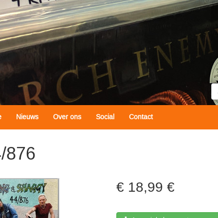
Z
e
Nieuws
Over ons
Social
Contact
4/876
18,99 €