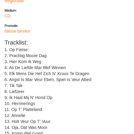
Regionaal
Medium:
CD
Promotie:
Nieuw binnen
Tracklist:
1. Op Fietse
2. Prachtig Mooie Dag
3. Hier Kom Ik Weg
4. As De Liefde Mar Blef Winnen
5. Elk Mens Die Hef Zich N' Kruus Te Dragen
6. Angst Is Mar Veur Eben, Spiet Is Veur Altied
7. Tik Tak
8. Liefzeer
9. Ik Haal Mij N' Hond Op
10. Herrinerings
11. Op T' Platteland
12. Annelie
13. Holt Veur Op T' Vuur
14. Oja, Dat Was Mooi
15. Komp Wel Goed