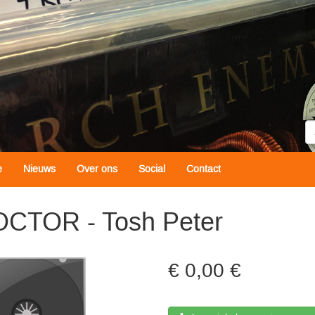
Z
e
Nieuws
Over ons
Social
Contact
CTOR - Tosh Peter
0,00 €