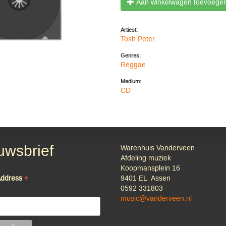
Aan winkelwagen toevoege
Artiest:
Tosh Peter
Genres:
Reggae
Medium:
CD
uwsbrief
Warenhuis Vanderveen
Afdeling muziek
Koopmansplein 16
*
Address
9401 EL Assen
0592 331803
music@vanderveen.nl