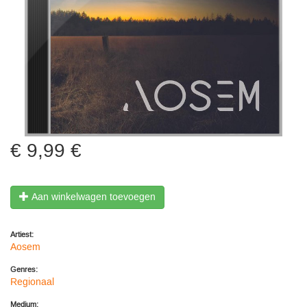
9,99 €
Aan winkelwagen toevoegen
Artiest:
Aosem
Genres:
Regionaal
Medium: