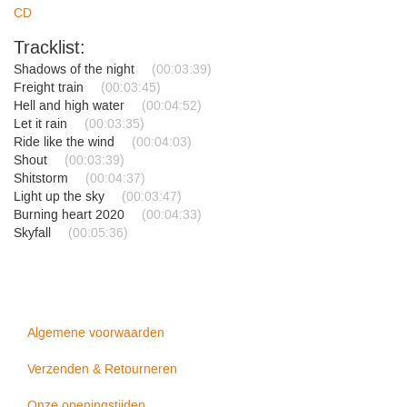
CD
Tracklist:
Shadows of the night
(00:03:39)
Freight train
(00:03:45)
Hell and high water
(00:04:52)
Let it rain
(00:03:35)
Ride like the wind
(00:04:03)
Shout
(00:03:39)
Shitstorm
(00:04:37)
Light up the sky
(00:03:47)
Burning heart 2020
(00:04:33)
Skyfall
(00:05:36)
Algemene voorwaarden
Verzenden & Retourneren
Onze openingstijden