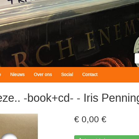
Z
e
Nieuws
Over ons
Social
Contact
eze.. -book+cd- - Iris Pennin
0,00 €