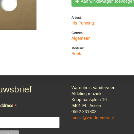
Aan winkelwagen toevoege
Artiest:
Iris Penning
Genres:
Algemeen
Medium:
Boek
uwsbrief
Warenhuis Vanderveen
Afdeling muziek
Koopmansplein 16
*
Address
9401 EL Assen
0592 331803
music@vanderveen.nl