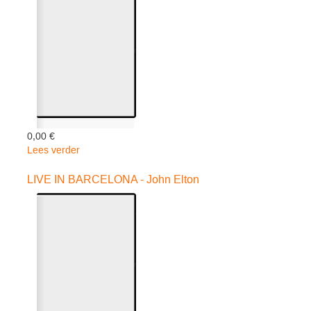
0,00 €
Lees verder
over
MICHAEL
JACKSON:
LIVE IN BARCELONA - John Elton
MAN
IN
T
-
Speelfilm