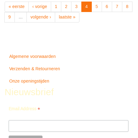
R
« eerste
‹ vorige
1
2
3
4
5
6
7
8
E
M
9
…
volgende ›
laatste »
Algemene voorwaarden
Verzenden & Retourneren
Onze openingstijden
Nieuwsbrief
*
Email Address