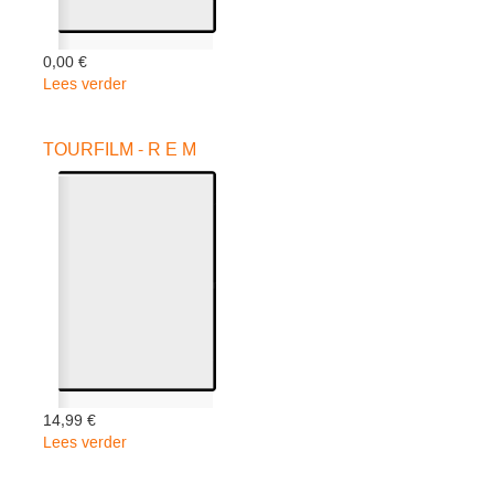
0,00 €
Lees verder
over
LIVE
IN
TOURFILM - R E M
BARCELONA
-
John
Elton
14,99 €
Lees verder
over
TOURFILM
-