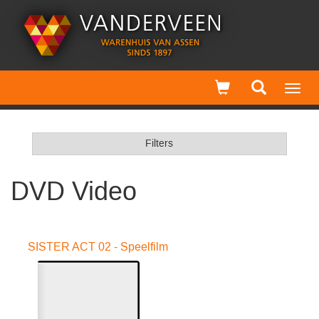
Toggl
navig
Filters
DVD Video
SISTER ACT 02 - Speelfilm