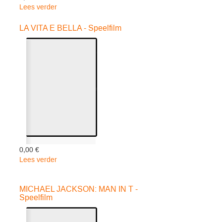
Lees verder
over
HOLL.ARTIESTEN
PARADE
LA VITA E BELLA - Speelfilm
06
-
Various
0,00 €
Lees verder
over
LA
VITA
MICHAEL JACKSON: MAN IN T -
E
Speelfilm
BELLA
-
Speelfilm