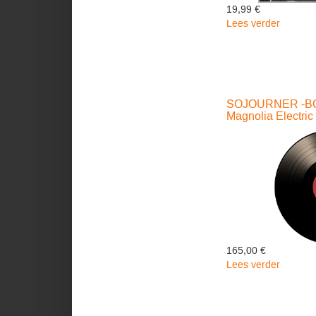
19,99 €
Lees verder
over
Sunken
Lands
-
Sunken
Lands
SOJOURNER -BO
Magnolia Electric
165,00 €
Lees verder
over
SOJOU
-
BOX