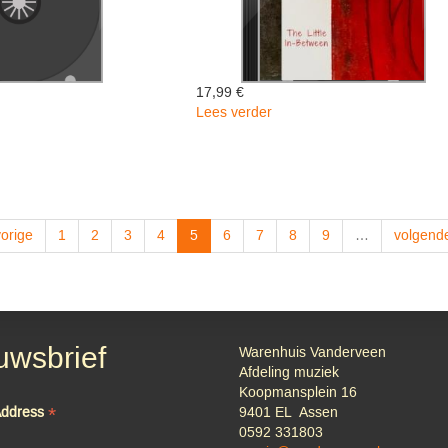
17,99 €
Lees verder
over
The
Little
ER
In-
Between
-
Tim
vorige
1
2
3
4
5
6
7
8
9
…
volgende
Grimm
uwsbrief
Warenhuis Vanderveen
Afdeling muziek
Koopmansplein 16
*
Address
9401 EL Assen
0592 331803