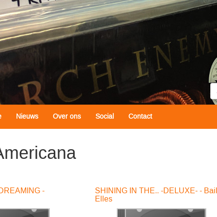
Z
e
Nieuws
Over ons
Social
Contact
Americana
DREAMING -
SHINING IN THE.. -DELUXE- - Bai
Elles