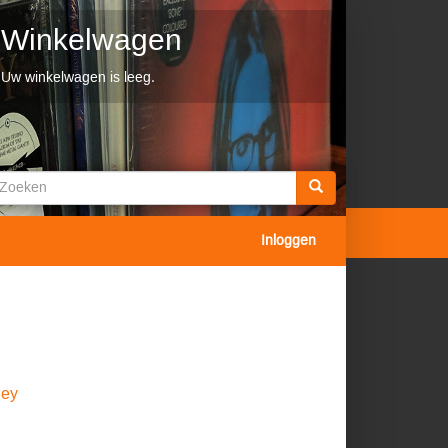
Winkelwagen
Uw winkelwagen is leeg.
Zoekveld
oeken
Inloggen
ley