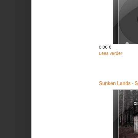
0,00 €
Lees verder
over
EYES
CLOSE
DREAM
-
Sunken Lands - 
Dawson
Steve