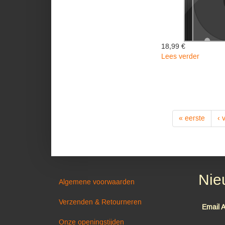
18,99 €
Lees verder
over
LIVE
FOR
ANOTH
DAY
-
Us
« eerste
‹ 
Rails
Nie
Algemene voorwaarden
Verzenden & Retourneren
Email 
Onze openingstijden