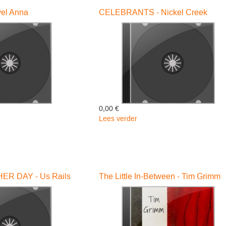
D-
Lone
el Anna
CELEBRANTS - Nickel Creek
a
0,00 €
Lees verder
over
DERS
CELEBRANTS
-
Nickel
Creek
ER DAY - Us Rails
The Little In-Between - Tim Grimm