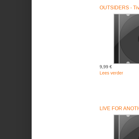
SET/LT
OUTSIDERS - Tiv
-
Magnoli
Electric
Co.
9,99 €
Lees verder
over
OUTSI
-
Tivel
Anna
LIVE FOR ANOTH