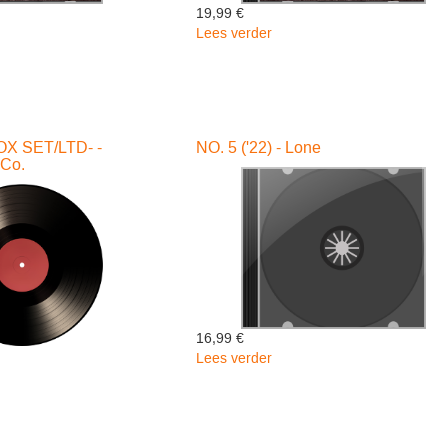
19,99 €
Lees verder
over
SUNKEN
LANDS
-
Sunken
Lands
X SET/LTD- -
NO. 5 ('22) - Lone
 Co.
16,99 €
Lees verder
over
NO.
RNER
5
('22)
-