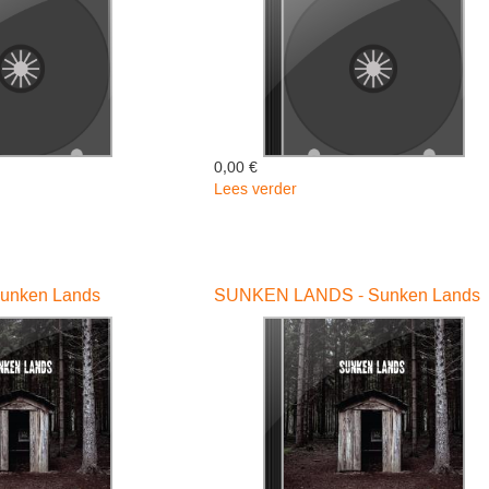
0,00 €
Lees verder
over
SHINING
D,
IN
ING
THE..
-
Sunken Lands
SUNKEN LANDS - Sunken Lands
DELUXE-
-
Bailey
Elles