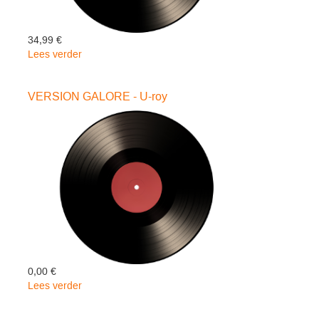
34,99 €
Lees verder
over
ROSE
OF
VERSION GALORE - U-roy
ACES
-
Cordovas
0,00 €
Lees verder
over
VERSION
GALORE