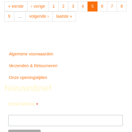
-
« eerste
‹ vorige
1
2
3
4
5
6
7
8
U-
roy
9
…
volgende ›
laatste »
Algemene voorwaarden
Verzenden & Retourneren
Onze openingstijden
Nieuwsbrief
*
Email Address