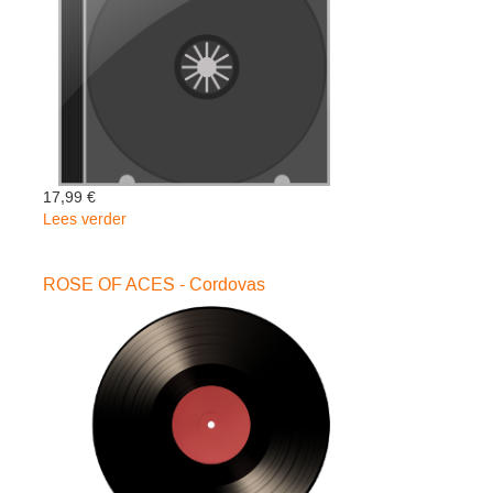
17,99 €
Lees verder
over
LEGENDADDY
-
ROSE OF ACES - Cordovas
Daddy
Yankee