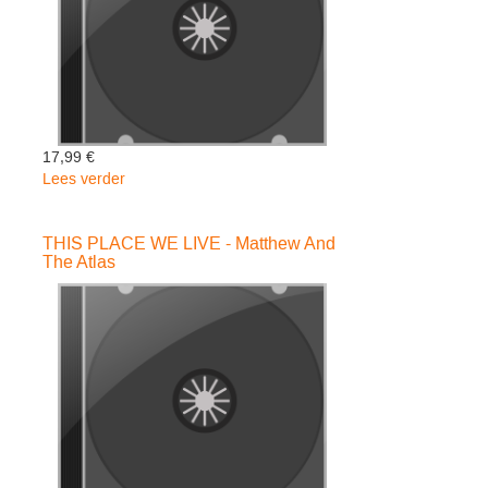
17,99 €
Lees verder
over
TOWN
-
THIS PLACE WE LIVE - Matthew And
Elliott
The Atlas
Brood