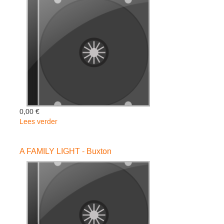
Fugitives
0,00 €
Lees verder
over
TAPESTRY
-
A FAMILY LIGHT - Buxton
King
Carole