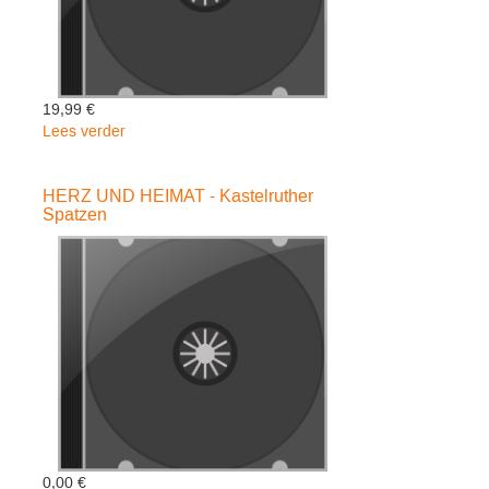
19,99 €
Lees verder
over
A
FAMILY
HERZ UND HEIMAT - Kastelruther
LIGHT
Spatzen
-
Buxton
0,00 €