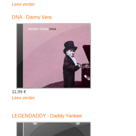
Lees verder
over
HERZ
UND
DNA - Danny Vera
HEIMAT
-
Kastelruther
Spatzen
11,99 €
Lees verder
over
DNA
-
LEGENDADDY - Daddy Yankee
Danny
Vera