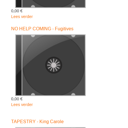
0,00 €
Lees verder
over
THIS
PLACE
NO HELP COMING - Fugitives
WE
LIVE
-
Matthew
And
The
Atlas
0,00 €
Lees verder
over
NO
HELP
TAPESTRY - King Carole
COMING
-