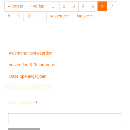
BELLS
« eerste
‹ vorige
…
2
3
4
5
6
7
-
United
8
9
10
…
volgende ›
laatste »
Studio
Orchestra
Algemene voorwaarden
Verzenden & Retourneren
Onze openingstijden
Nieuwsbrief
*
Email Address