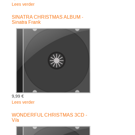
Lees verder
over
FAMOUS
CLASSICAL
SINATRA CHRISTMAS ALBUM -
Sinatra Frank
WORKS
-
Camerata
Romana
9,99 €
Lees verder
over
SINATRA
CHRISTMAS
WONDERFUL CHRISTMAS 3CD -
V/a
ALBUM
-
Sinatra