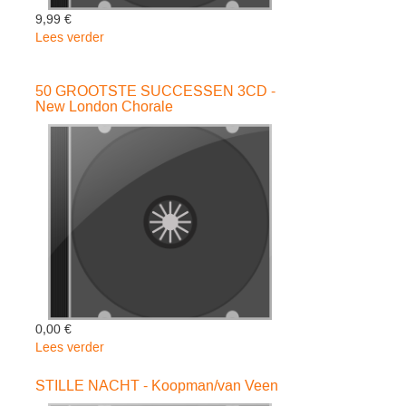
9,99 €
Lees verder
over
DREAM
A
50 GROOTSTE SUCCESSEN 3CD -
DREAM
New London Chorale
-
Church
Charlotte
0,00 €
Lees verder
over
50
GROOTSTE
STILLE NACHT - Koopman/van Veen
SUCCESSEN