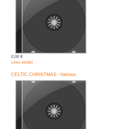
Frank
0,00 €
Lees verder
over
WONDERFUL
CHRISTMAS
CELTIC CHRISTMAS - Various
3CD
-
V/a