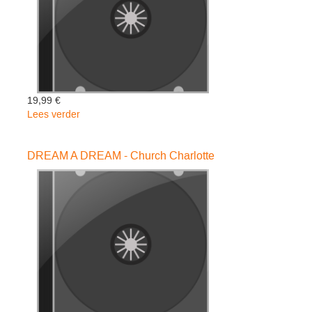
19,99 €
Lees verder
over
MAGIC
OF
DREAM A DREAM - Church Charlotte
CHRISTMAS
-
Various