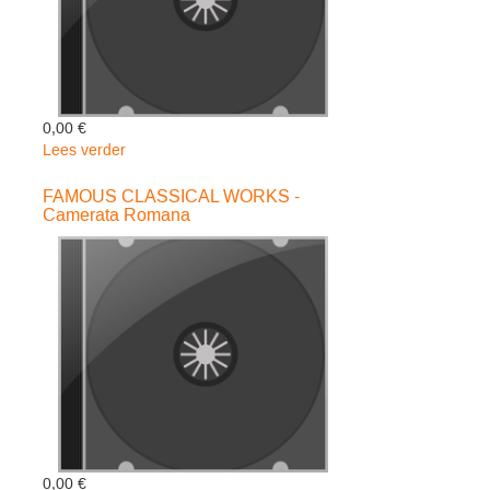
0,00 €
Lees verder
over
NOSTALGISCHE
KERSTWERKEN
FAMOUS CLASSICAL WORKS -
Camerata Romana
-
Egmond
Piet
Van
0,00 €