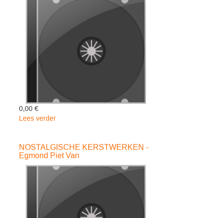
3CD
-
New
London
Chorale
0,00 €
Lees verder
over
STILLE
NACHT
NOSTALGISCHE KERSTWERKEN -
-
Egmond Piet Van
Koopman/van
Veen