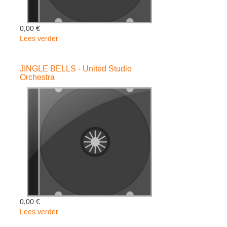
0,00 €
Lees verder
over
CELTIC
CHRISTMAS
JINGLE BELLS - United Studio
-
Orchestra
Various
0,00 €
Lees verder
over
JINGLE