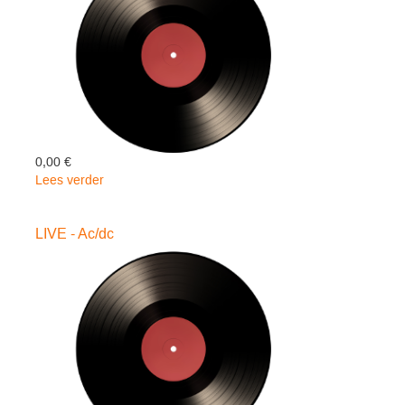
Ac/dc
0,00 €
Lees verder
over
BACK
IN
LIVE - Ac/dc
BLACK
-
Ac/dc