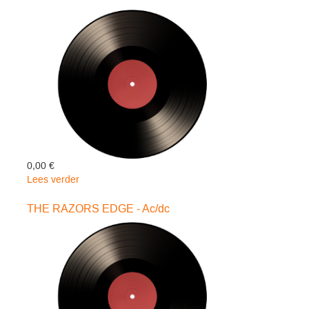
Abbath
0,00 €
Lees verder
over
DREAD
REAVER
THE RAZORS EDGE - Ac/dc
-
GATEFOLD-
-
Abbath