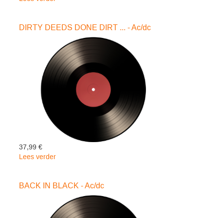
CRITICAL..
-
DIRTY DEEDS DONE DIRT ... - Ac/dc
REISSUE-
-
Autopsy
37,99 €
Lees verder
over
DIRTY
DEEDS
BACK IN BLACK - Ac/dc
DONE
DIRT
...
-