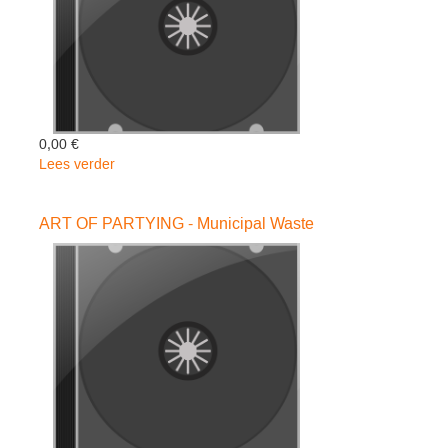
0,00 €
Lees verder
over
BLOODY
KISSES
ART OF PARTYING - Municipal Waste
-
Type
O
Negative