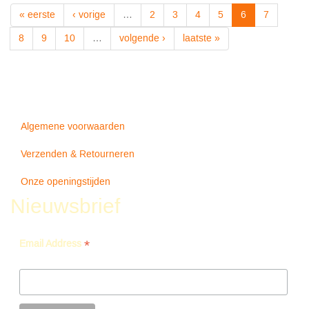
BLACK
« eerste
‹ vorige
…
2
3
4
5
6
7
-
Ac/dc
8
9
10
…
volgende ›
laatste »
Algemene voorwaarden
Verzenden & Retourneren
Onze openingstijden
Nieuwsbrief
*
Email Address