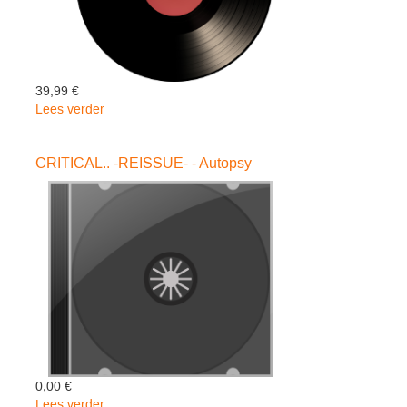
39,99 €
Lees verder
over
THE
RAZORS
CRITICAL.. -REISSUE- - Autopsy
EDGE
-
Ac/dc
0,00 €
Lees verder
over