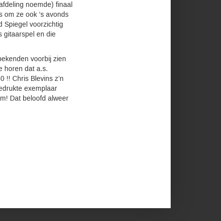
afdeling noemde) finaal
s om ze ook ‘s avonds
d Spiegel voorzichtig
 gitaarspel en die
bekenden voorbij zien
 horen dat a.s.
 !! Chris Blevins z’n
 gedrukte exemplaar
um! Dat beloofd alweer