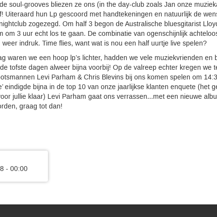
de soul-grooves bliezen ze ons (in the day-club zoals Jan onze muziek
f! Uiteraard hun Lp gescoord met handtekeningen en natuurlijk de wen
e nightclub zogezegd. Om half 3 begon de Australische bluesgitarist Lloy
om 3 uur echt los te gaan. De combinatie van ogenschijnlijk achteloos
eer indruk. Time flies, want wat is nou een half uurtje live spelen?
ag waren we een hoop lp’s lichter, hadden we vele muziekvrienden en 
 tofste dagen alweer bijna voorbij! Op de valreep echter kregen we te
rootsmannen Levi Parham & Chris Blevins bij ons komen spelen om 14:30
e’ eindigde bijna in de top 10 van onze jaarlijkse klanten enquete (het
voor jullie klaar) Levi Parham gaat ons verrassen...met een nieuwe alb
orden, graag tot dan!
8 - 00:00