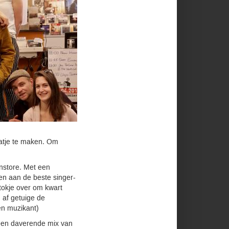
aatje te maken. Om
nstore. Met een
en aan de beste singer-
tokje over om kwart
 af getuige de
en muzikant)
 een daverende mix van