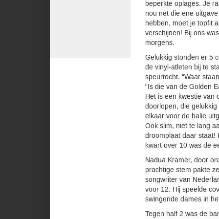
beperkte oplages. Je raa
nou net die ene uitgave 
hebben, moet je topfit a
verschijnen! Bij ons was
morgens.
Gelukkig stonden er 5 
de vinyl-atleten bij te s
speurtocht. “Waar staan
“Is die van de Golden E
Het is een kwestie van
doorlopen, die gelukkig
elkaar voor de balie uit
Ook slim, niet te lang aa
droomplaat daar staat! 
kwart over 10 was de ee
Nadua Kramer, door onz
prachtige stem pakte ze
songwriter van Nederla
voor 12. Hij speelde co
swingende dames in het 
Tegen half 2 was de ba