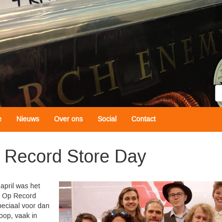
Z
e
Nieuws
Over ons
Social
Contact
 Record Store Day
april was het
. Op Record
peciaal voor dan
oop, vaak in