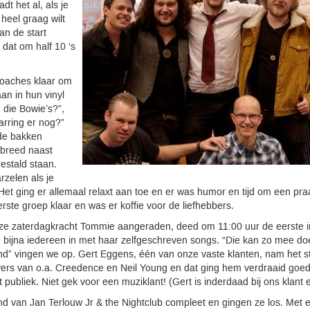
dt het al, als je
heel graag wilt
an de start
 dat om half 10 ‘s
coaches klaar om
taan in hun vinyl
 die Bowie’s?”,
arring er nog?”
 de bakken
 breed naast
gestald staan.
rzelen als je
Het ging er allemaal relaxt aan toe en er was humor en tijd om een pr
rste groep klaar en was er koffie voor de liefhebbers.
e zaterdagkracht Tommie aangeraden, deed om 11:00 uur de eerste i
 bijna iedereen in met haar zelfgeschreven songs. “Die kan zo mee do
nd” vingen we op. Gert Eggens, één van onze vaste klanten, nam het s
vers van o.a. Creedence en Neil Young en dat ging hem verdraaid goed
publiek. Niet gek voor een muziklant! (Gert is inderdaad bij ons klant 
nd van Jan Terlouw Jr & the Nightclub compleet en gingen ze los. Met