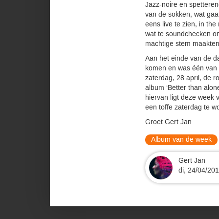
Jazz-noire en spetteren
van de sokken, wat gaa
eens live te zien, in th
wat te soundchecken om 
machtige stem maakten w
Aan het einde van de d
komen en was één van de
zaterdag, 28 april, de 
album ‘Better than alon
hiervan ligt deze week 
een toffe zaterdag te w
Groet Gert Jan
Album van de week
Gert Jan
di, 24/04/201