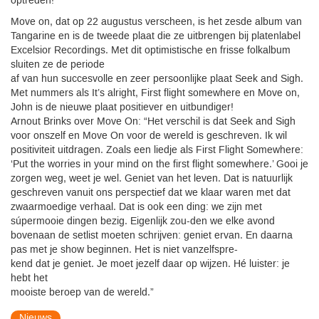
optreden!
Move on, dat op 22 augustus verscheen, is het zesde album van
Tangarine en is de tweede plaat die ze uitbrengen bij platenlabel
Excelsior Recordings. Met dit optimistische en frisse folkalbum
sluiten ze de periode
af van hun succesvolle en zeer persoonlijke plaat Seek and Sigh.
Met nummers als It’s alright, First flight somewhere en Move on,
John is de nieuwe plaat positiever en uitbundiger!
Arnout Brinks over Move On: “Het verschil is dat Seek and Sigh
voor onszelf en Move On voor de wereld is geschreven. Ik wil
positiviteit uitdragen. Zoals een liedje als First Flight Somewhere:
‘Put the worries in your mind on the first flight somewhere.’ Gooi je
zorgen weg, weet je wel. Geniet van het leven. Dat is natuurlijk
geschreven vanuit ons perspectief dat we klaar waren met dat
zwaarmoedige verhaal. Dat is ook een ding: we zijn met
súpermooie dingen bezig. Eigenlijk zou-den we elke avond
bovenaan de setlist moeten schrijven: geniet ervan. En daarna
pas met je show beginnen. Het is niet vanzelfspre-
kend dat je geniet. Je moet jezelf daar op wijzen. Hé luister: je
hebt het
mooiste beroep van de wereld.”
Nieuws