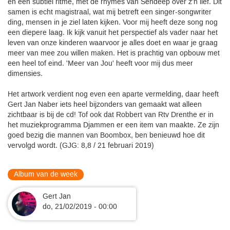
en een subtiel ritme, met de rhymes van Sendeep over z'n lief. Dit
samen is echt magistraal, wat mij betreft een singer-songwriter
ding, mensen in je ziel laten kijken. Voor mij heeft deze song nog
een diepere laag. Ik kijk vanuit het perspectief als vader naar het
leven van onze kinderen waarvoor je alles doet en waar je graag
meer van mee zou willen maken. Het is prachtig van opbouw met
een heel tof eind. 'Meer van Jou' heeft voor mij dus meer
dimensies.
Het artwork verdient nog even een aparte vermelding, daar heeft
Gert Jan Naber iets heel bijzonders van gemaakt wat alleen
zichtbaar is bij de cd! Tof ook dat Robbert van Rtv Drenthe er in
het muziekprogramma Djammen er een item van maakte. Ze zijn
goed bezig die mannen van Boombox, ben benieuwd hoe dit
vervolgd wordt. (GJG: 8,8 / 21 februari 2019)
Album van de week
Gert Jan
do, 21/02/2019 - 00:00