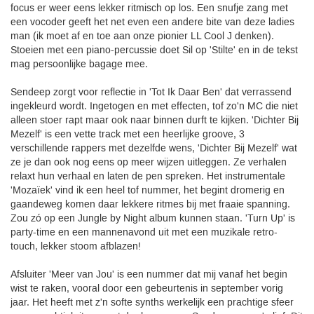
focus er weer eens lekker ritmisch op los. Een snufje zang met
een vocoder geeft het net even een andere bite van deze ladies
man (ik moet af en toe aan onze pionier LL Cool J denken).
Stoeien met een piano-percussie doet Sil op 'Stilte' en in de tekst
mag persoonlijke bagage mee.
Sendeep zorgt voor reflectie in 'Tot Ik Daar Ben' dat verrassend
ingekleurd wordt. Ingetogen en met effecten, tof zo'n MC die niet
alleen stoer rapt maar ook naar binnen durft te kijken. 'Dichter Bij
Mezelf' is een vette track met een heerlijke groove, 3
verschillende rappers met dezelfde wens, 'Dichter Bij Mezelf' wat
ze je dan ook nog eens op meer wijzen uitleggen. Ze verhalen
relaxt hun verhaal en laten de pen spreken. Het instrumentale
'Mozaïek' vind ik een heel tof nummer, het begint dromerig en
gaandeweg komen daar lekkere ritmes bij met fraaie spanning.
Zou zó op een Jungle by Night album kunnen staan. 'Turn Up' is
party-time en een mannenavond uit met een muzikale retro-
touch, lekker stoom afblazen!
Afsluiter 'Meer van Jou' is een nummer dat mij vanaf het begin
wist te raken, vooral door een gebeurtenis in september vorig
jaar. Het heeft met z'n softe synths werkelijk een prachtige sfeer