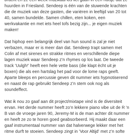
bracht en ze een week muzikaal los liet gaan in een huisje dat ze
huurden in Friesland. Sendeep is één van de stuwende krachten
die de muziek van deze gasten, die variëren in leeftijd van 20 tot
40, samen bundelde. Samen chillen, eten koken, een
werkvakantie en met iets heel tofs bezig zijn... je eigen muziek
maken!
Dat hiphop een belangrijk deel van hun sound is zal je niet
verbazen, maar er is meer dan dat. Sendeep trapt samen met
Colin af met sirenes en strakke ritmes en verschillende diepe
lagen muziek waar Sendeep z'n rhymes op los laat. De tweede
track 'Uulgh!' heeft een hele vette bass (die klapt ècht uit je
boxen) die als een hartslag het pad voor de lome raps geeft.
Aparte bleeps en percussie geven dit nummer iets hypnotiserend
en naast de rap gebruikt Sendeep z'n stem ook nog als
soundeffect.
Wat ik nou zo gaaf aan dit project/mixtape vind is de diversiteit
ervan. Het derde nummer heeft zo'n lekkere piano vibe uit de R 'n
B van de vroege jaren 90, Jeremy-M is de man achter dit nummer
en heeft ze zo te horen goed geabsorbeerd. Hij maakt daar een
gaaf instrumentaal nummer van dat halverwege lekker met het
ritme durft te stoeien. Sendeep zingt in 'Voor Altijd' met z'n softe