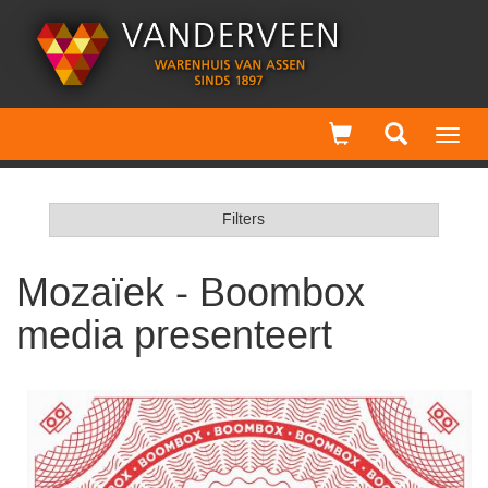
Toggl
navig
Filters
Mozaïek - Boombox
media presenteert