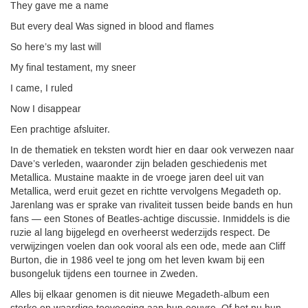
They gave me a name
But every deal Was signed in blood and flames
So here’s my last will
My final testament, my sneer
I came, I ruled
Now I disappear
Een prachtige afsluiter.
In de thematiek en teksten wordt hier en daar ook verwezen naar
Dave’s verleden, waaronder zijn beladen geschiedenis met
Metallica. Mustaine maakte in de vroege jaren deel uit van
Metallica, werd eruit gezet en richtte vervolgens Megadeth op.
Jarenlang was er sprake van rivaliteit tussen beide bands en hun
fans — een Stones of Beatles-achtige discussie. Inmiddels is die
ruzie al lang bijgelegd en overheerst wederzijds respect. De
verwijzingen voelen dan ook vooral als een ode, mede aan Cliff
Burton, die in 1986 veel te jong om het leven kwam bij een
busongeluk tijdens een tournee in Zweden.
Alles bij elkaar genomen is dit nieuwe Megadeth-album een