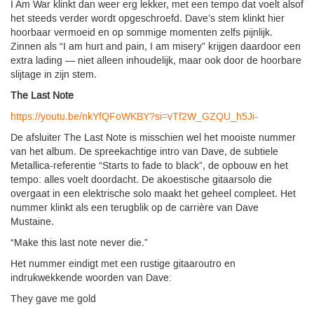
I Am War klinkt dan weer erg lekker, met een tempo dat voelt alsof
het steeds verder wordt opgeschroefd. Dave’s stem klinkt hier
hoorbaar vermoeid en op sommige momenten zelfs pijnlijk.
Zinnen als “I am hurt and pain, I am misery” krijgen daardoor een
extra lading — niet alleen inhoudelijk, maar ook door de hoorbare
slijtage in zijn stem.
The Last Note
https://youtu.be/nkYfQFoWKBY?si=vTf2W_GZQU_h5Ji-
De afsluiter The Last Note is misschien wel het mooiste nummer
van het album. De spreekachtige intro van Dave, de subtiele
Metallica-referentie “Starts to fade to black”, de opbouw en het
tempo: alles voelt doordacht. De akoestische gitaarsolo die
overgaat in een elektrische solo maakt het geheel compleet. Het
nummer klinkt als een terugblik op de carrière van Dave
Mustaine.
“Make this last note never die.”
Het nummer eindigt met een rustige gitaaroutro en
indrukwekkende woorden van Dave:
They gave me gold