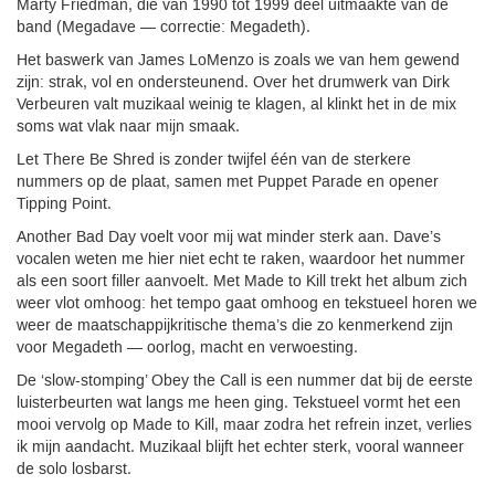
Marty Friedman, die van 1990 tot 1999 deel uitmaakte van de
band (Megadave — correctie: Megadeth).
Het baswerk van James LoMenzo is zoals we van hem gewend
zijn: strak, vol en ondersteunend. Over het drumwerk van Dirk
Verbeuren valt muzikaal weinig te klagen, al klinkt het in de mix
soms wat vlak naar mijn smaak.
Let There Be Shred is zonder twijfel één van de sterkere
nummers op de plaat, samen met Puppet Parade en opener
Tipping Point.
Another Bad Day voelt voor mij wat minder sterk aan. Dave’s
vocalen weten me hier niet echt te raken, waardoor het nummer
als een soort filler aanvoelt. Met Made to Kill trekt het album zich
weer vlot omhoog: het tempo gaat omhoog en tekstueel horen we
weer de maatschappijkritische thema’s die zo kenmerkend zijn
voor Megadeth — oorlog, macht en verwoesting.
De ‘slow-stomping’ Obey the Call is een nummer dat bij de eerste
luisterbeurten wat langs me heen ging. Tekstueel vormt het een
mooi vervolg op Made to Kill, maar zodra het refrein inzet, verlies
ik mijn aandacht. Muzikaal blijft het echter sterk, vooral wanneer
de solo losbarst.