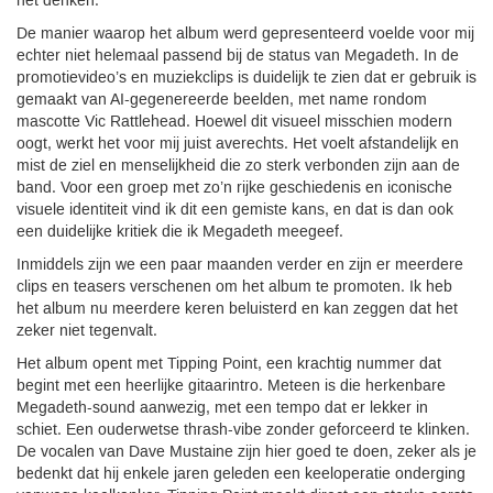
het denken.
De manier waarop het album werd gepresenteerd voelde voor mij
echter niet helemaal passend bij de status van Megadeth. In de
promotievideo’s en muziekclips is duidelijk te zien dat er gebruik is
gemaakt van AI-gegenereerde beelden, met name rondom
mascotte Vic Rattlehead. Hoewel dit visueel misschien modern
oogt, werkt het voor mij juist averechts. Het voelt afstandelijk en
mist de ziel en menselijkheid die zo sterk verbonden zijn aan de
band. Voor een groep met zo’n rijke geschiedenis en iconische
visuele identiteit vind ik dit een gemiste kans, en dat is dan ook
een duidelijke kritiek die ik Megadeth meegeef.
Inmiddels zijn we een paar maanden verder en zijn er meerdere
clips en teasers verschenen om het album te promoten. Ik heb
het album nu meerdere keren beluisterd en kan zeggen dat het
zeker niet tegenvalt.
Het album opent met Tipping Point, een krachtig nummer dat
begint met een heerlijke gitaarintro. Meteen is die herkenbare
Megadeth-sound aanwezig, met een tempo dat er lekker in
schiet. Een ouderwetse thrash-vibe zonder geforceerd te klinken.
De vocalen van Dave Mustaine zijn hier goed te doen, zeker als je
bedenkt dat hij enkele jaren geleden een keeloperatie onderging