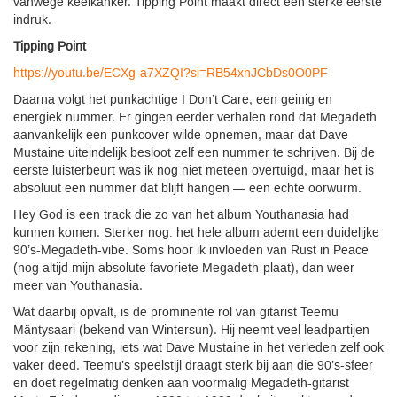
vanwege keelkanker. Tipping Point maakt direct een sterke eerste
indruk.
Tipping Point
https://youtu.be/ECXg-a7XZQI?si=RB54xnJCbDs0O0PF
Daarna volgt het punkachtige I Don’t Care, een geinig en
energiek nummer. Er gingen eerder verhalen rond dat Megadeth
aanvankelijk een punkcover wilde opnemen, maar dat Dave
Mustaine uiteindelijk besloot zelf een nummer te schrijven. Bij de
eerste luisterbeurt was ik nog niet meteen overtuigd, maar het is
absoluut een nummer dat blijft hangen — een echte oorwurm.
Hey God is een track die zo van het album Youthanasia had
kunnen komen. Sterker nog: het hele album ademt een duidelijke
90’s-Megadeth-vibe. Soms hoor ik invloeden van Rust in Peace
(nog altijd mijn absolute favoriete Megadeth-plaat), dan weer
meer van Youthanasia.
Wat daarbij opvalt, is de prominente rol van gitarist Teemu
Mäntysaari (bekend van Wintersun). Hij neemt veel leadpartijen
voor zijn rekening, iets wat Dave Mustaine in het verleden zelf ook
vaker deed. Teemu’s speelstijl draagt sterk bij aan die 90’s-sfeer
en doet regelmatig denken aan voormalig Megadeth-gitarist