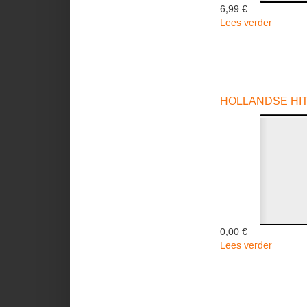
6,99 €
Lees verder
over
MEGA
HITS
-
Various
HOLLANDSE HITS
0,00 €
Lees verder
over
HOLLA
HITS
03
-