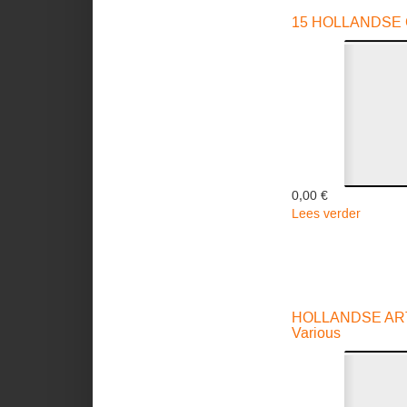
Various
15 HOLLANDSE CL
0,00 €
Lees verder
over
15
HOLLA
CLIPS
01
-
HOLLANDSE ART
Various
Various