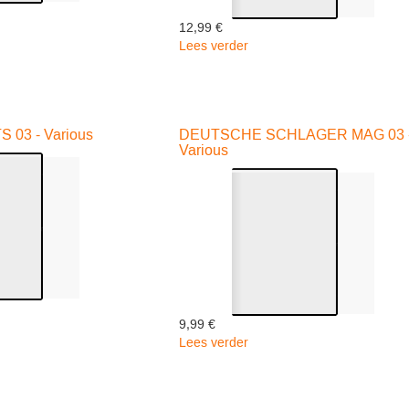
12,99 €
Lees verder
over
HOLLANDSE
GOUWE
OUWE
07
 03 - Various
DEUTSCHE SCHLAGER MAG 03 
-
Various
Various
9,99 €
Lees verder
over
NDSE
DEUTSCHE
SCHLAGER
MAG