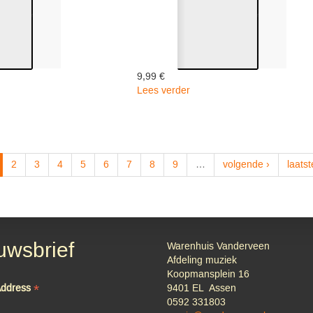
9,99 €
Lees verder
over
NDSE
HOLL.ARTIESTEN
STEN
PARADE
06
-
Various
2
3
4
5
6
7
8
9
…
volgende ›
laatst
uwsbrief
Warenhuis Vanderveen
Afdeling muziek
Koopmansplein 16
*
Address
9401 EL Assen
0592 331803