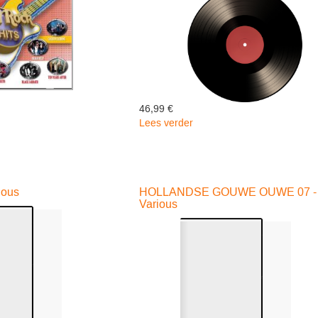
46,99 €
Lees verder
over
SPAWN
(THE
ALBUM)
-
ious
HOLLANDSE GOUWE OUWE 07 -
RED
Various
-
Various