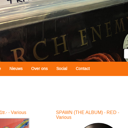
Z
e
Nieuws
Over ons
Social
Contact
tr.- - Various
SPAWN (THE ALBUM) - RED -
Various