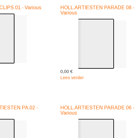
03
IPS 01 - Various
HOLL.ARTIESTEN PARADE 08 -
-
Various
Various
0,00 €
Lees verder
over
HOLL.ARTIESTEN
NDSE
PARADE
08
-
IESTEN PA.02 -
HOLL.ARTIESTEN PARADE 06 -
Various
Various