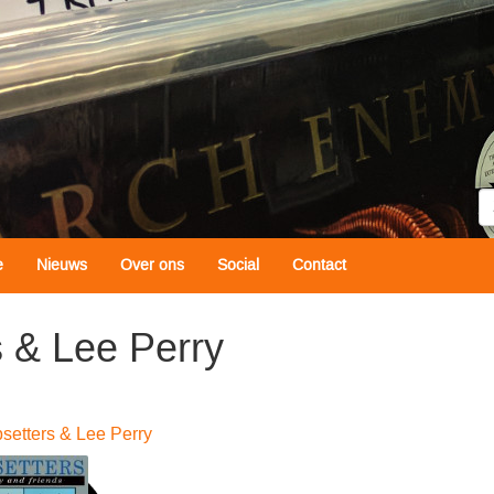
Z
e
Nieuws
Over ons
Social
Contact
s & Lee Perry
psetters & Lee Perry