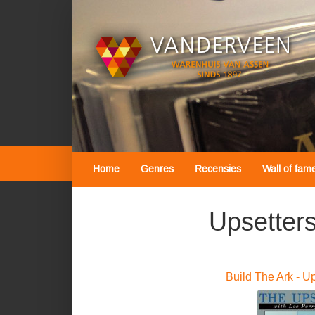
Home
Genres
Recensies
Wall of fam
Upsetter
Build The Ark - U