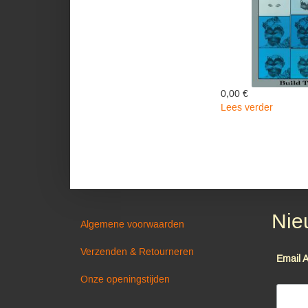
0,00 €
Lees verder
over
Build
The
Ark
-
Upsette
&
Lee
Nie
Perry
Algemene voorwaarden
Verzenden & Retourneren
Email 
Onze openingstijden