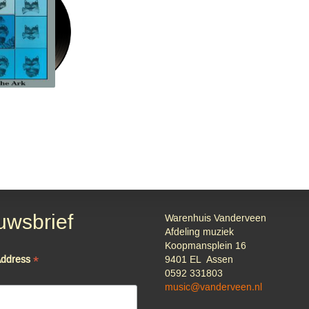
rs
uwsbrief
Warenhuis Vanderveen
Afdeling muziek
Koopmansplein 16
*
Address
9401 EL Assen
0592 331803
music@vanderveen.nl