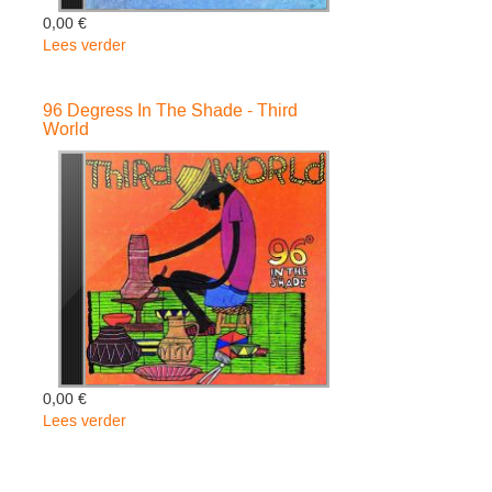
0,00 €
Lees verder
over
Journey
To
96 Degress In The Shade - Third
Addis
World
-
Third
World
0,00 €
Lees verder
over
96
Degress
In