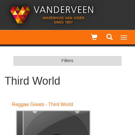
Toggl
navig
Filters
Third World
Reggae Greats - Third World