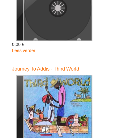
0,00 €
Lees verder
over
Reggae
Greats
Journey To Addis - Third World
-
Third
World