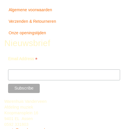
The
Algemene voorwaarden
Shade
-
Verzenden & Retourneren
Third
World
Onze openingstijden
Nieuwsbrief
*
Email Address
Warenhuis Vanderveen
Afdeling muziek
Koopmansplein 16
9401 EL Assen
0592 331803