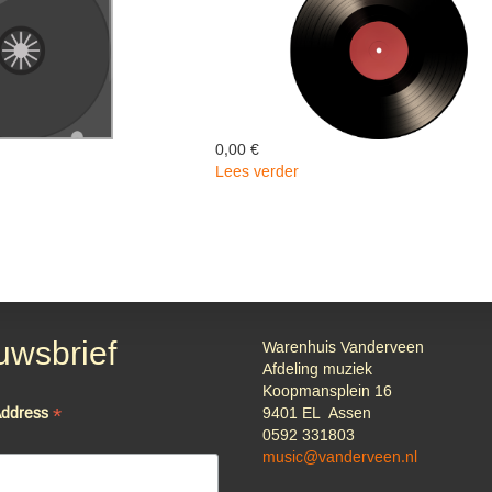
0,00 €
Lees verder
over
Hou
Me
Niet
Teugen
(vinyl)
-
Skotwal
uwsbrief
Warenhuis Vanderveen
Afdeling muziek
Koopmansplein 16
*
Address
9401 EL Assen
0592 331803
music@vanderveen.nl