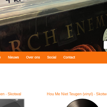
Z
e
Nieuws
Over ons
Social
Contact
en - Skotwal
Hou Me Niet Teugen (vinyl) - Skotw