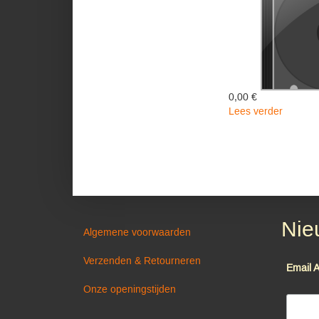
0,00 €
Lees verder
over
Hou
Me
Niet
Teugen
-
Skotwal
Nie
Algemene voorwaarden
Verzenden & Retourneren
Email 
Onze openingstijden