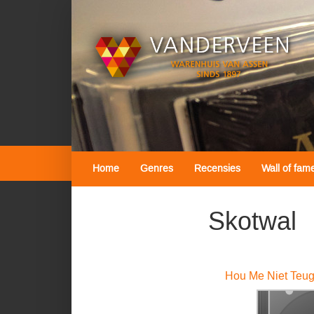
Home
Genres
Recensies
Wall of fam
Skotwal
Hou Me Niet Teug