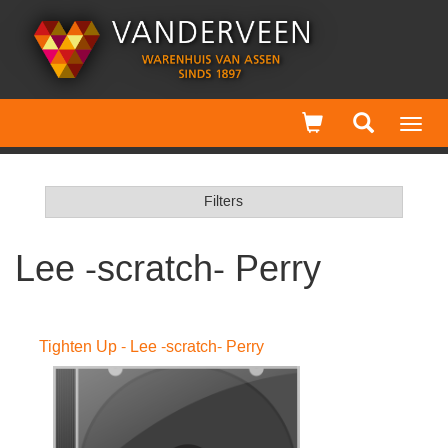
Toggl
navig
Filters
Lee -scratch- Perry
Tighten Up - Lee -scratch- Perry