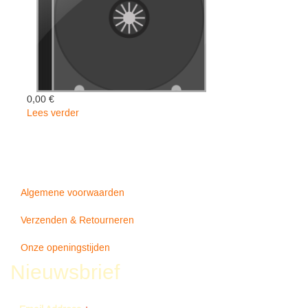
0,00 €
Lees verder
over
Tighten
Up
-
Lee
-
Algemene voorwaarden
scratch-
Perry
Verzenden & Retourneren
Onze openingstijden
Nieuwsbrief