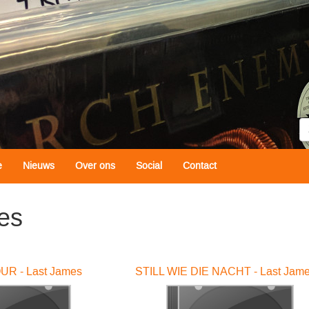
Z
e
Nieuws
Over ons
Social
Contact
es
R - Last James
STILL WIE DIE NACHT - Last Jam