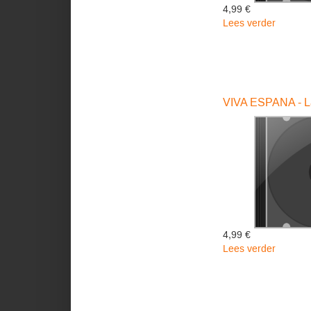
4,99 €
Lees verder
over
HAPPY
LEHAR
-
Last
James
VIVA ESPANA - L
4,99 €
Lees verder
over
VIVA
ESPAN
-
Last