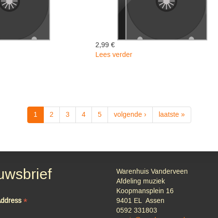
2,99 €
Lees verder
over
ERSTUCKE
HOLLANDS
UURTJE
-
Last
James
1
2
3
4
5
volgende ›
laatste »
uwsbrief
Warenhuis Vanderveen
Afdeling muziek
Koopmansplein 16
*
Address
9401 EL Assen
0592 331803