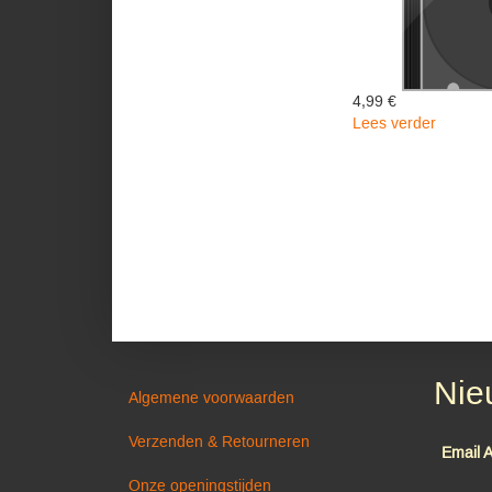
4,99 €
Lees verder
over
MEIST
-
Last
James
Nie
Algemene voorwaarden
Verzenden & Retourneren
Email 
Onze openingstijden