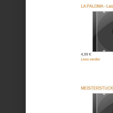
James
LA PALOMA - Las
4,99 €
Lees verder
over
LA
PALOM
-
Last
James
MEISTERSTUCKE 