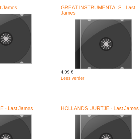
ROMANTIC
t James
GREAT INSTRUMENTALS - Last
CLA
James
-
Last
James
4,99 €
Lees verder
over
GREAT
A
INSTRUMENTALS
-
Last
- Last James
HOLLANDS UURTJE - Last James
James