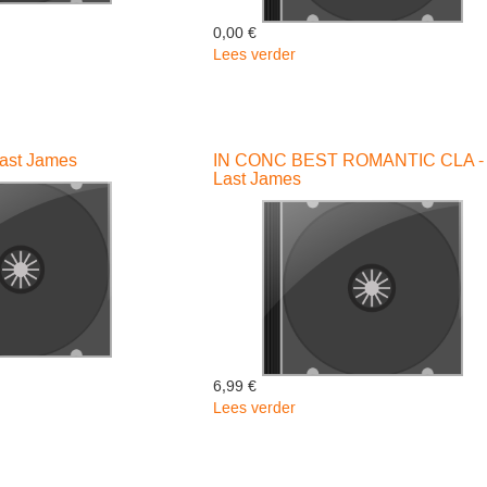
0,00 €
Lees verder
over
SAIL
ALONG
SILV'RY
MOON
ast James
IN CONC BEST ROMANTIC CLA -
-
Last James
Last
James
6,99 €
Lees verder
over
IN
A
CONC
BEST