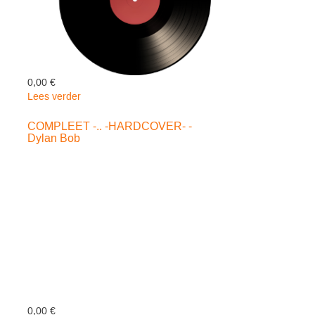
0,00 €
Lees verder
over
NASHVILLE..
-
COMPLEET -.. -HARDCOVER- -
Dylan Bob
COLOURED-
-
Dylan
Bob
0,00 €