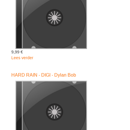
Dylan
Bob
9,99 €
Lees verder
over
UNPLUGGED
-
HARD RAIN - DIGI - Dylan Bob
Dylan
Bob