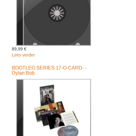
89,99 €
Lees verder
over
BOOTLEG
SERIES
BOOTLEG SERIES 17-O-CARD- -
Dylan Bob
17-
BOXSET-
-
Dylan
Bob