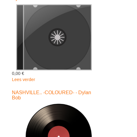
GATEF
-
Dylan
Bob
0,00 €
Lees verder
over
GREATEST
HITS
NASHVILLE.. -COLOURED- - Dylan
Bob
=REMASTERED
-
Dylan
Bob