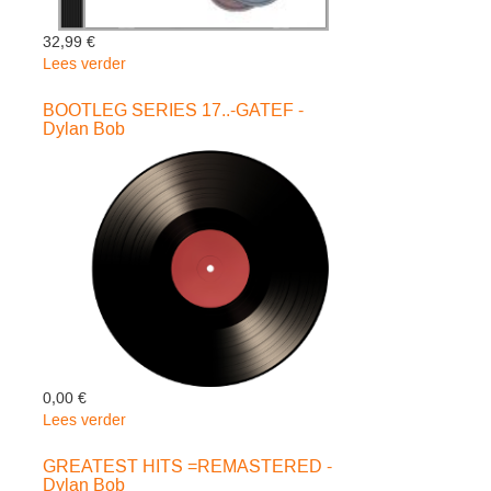
32,99 €
Lees verder
over
BOOTLEG
SERIES
BOOTLEG SERIES 17..-GATEF -
Dylan Bob
17-
O-
CARD-
-
Dylan
Bob
0,00 €
Lees verder
over
BOOTLEG
SERIES
GREATEST HITS =REMASTERED -
Dylan Bob
17..-