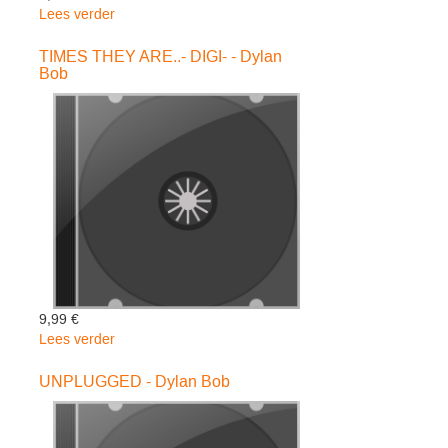
Lees verder
over
COMPLEET
-..
TIMES THEY ARE..- DIGI- - Dylan
Bob
-
HARDCOVER-
-
Dylan
Bob
9,99 €
Lees verder
over
TIMES
THEY
UNPLUGGED - Dylan Bob
ARE..-
DIGI-
-