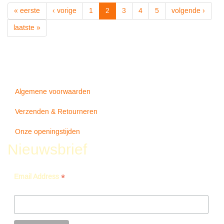
HEAVEN'S
« eerste
‹ vorige
1
2
3
4
5
volgende ›
DOOR
-
laatste »
Dylan
Bob
Algemene voorwaarden
Verzenden & Retourneren
Onze openingstijden
Nieuwsbrief
*
Email Address