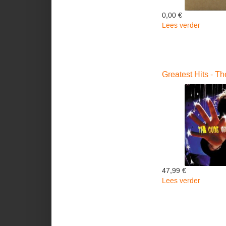
0,00 €
Lees verder
over
Sevent
Second
(white)
-
Greatest Hits - T
The
Cure
47,99 €
Lees verder
over
Greates
Hits
-
The