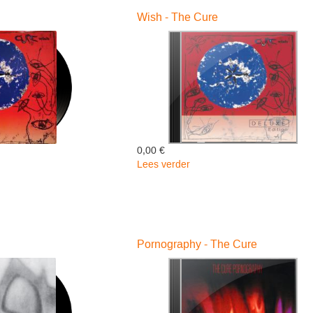
Wish - The Cure
0,00 €
Lees verder
over
Wish
-
The
Cure
Pornography - The Cure