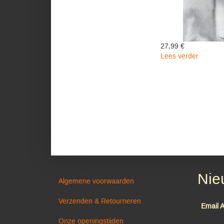
27,99 €
Lees verder
over
Faith
-
The
Cure
Nie
Algemene voorwaarden
Verzenden & Retourneren
Email 
Onze openingstijden