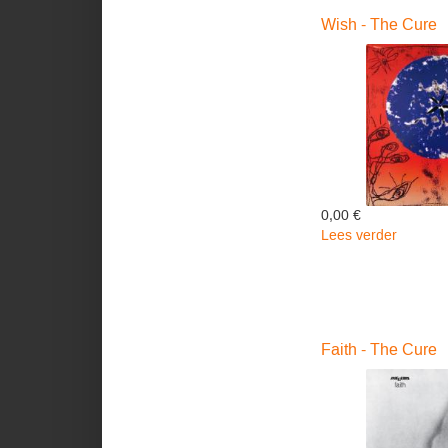
Cure
Wish - The Cure
0,00 €
Lees verder
over
Wish
-
The
Cure
Faith - The Cure