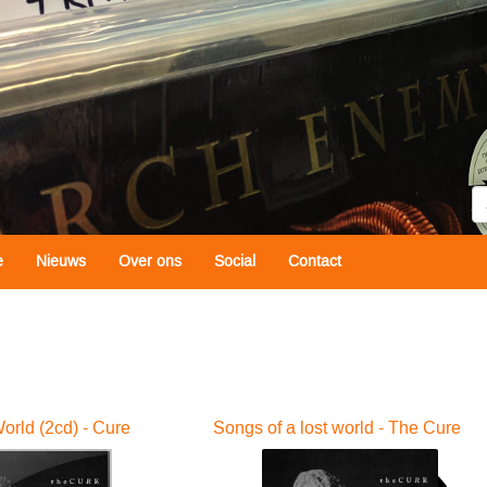
Z
e
Nieuws
Over ons
Social
Contact
orld (2cd) - Cure
Songs of a lost world - The Cure