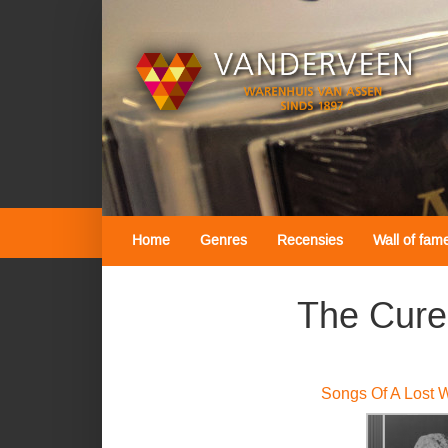
Home
Genres
Recensies
Wall of fam
The Cure
Songs Of A Lost W