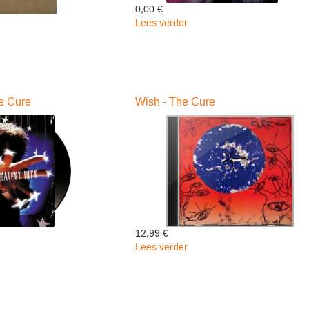
0,00 €
Lees verder
over
Seventeen
een
Seconds
s
-
The
Cure
he Cure
Wish - The Cure
12,99 €
Lees verder
over
t
Wish
-
The
Cure