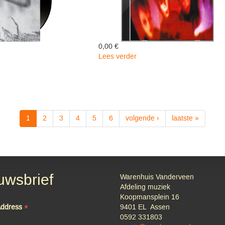
0,00 €
Lees verder
over
Pornography
-
The
Cure
1
2
3
4
5
6
volgende ›
laatste »
uwsbrief
Warenhuis Vanderveen
Afdeling muziek
Koopmansplein 16
*
Address
9401 EL Assen
0592 331803